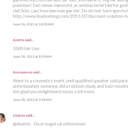
punktum! Det renser nænsomt, er antibacteriel (derfor god
slet ikke. Læs hvordan man gør her. Du skriver bare igen hvi
http://www.lisaliseblog.com/2011/07/discount-solution-
June 26, 2012 at 10:03 AM
Anette
said…
1000 tak Lise.
June 28, 2012 at 8:59 AM
Anonymous said…
Went to a cosmetics event ,well qualified speaker said para
unfortunately someone did a rubbish study and bad-mouthed 
Am glad you enlightened me/us a bit more.
June 28, 2012 at 9:34 AM
LisaLise
said…
@Anette - Du er noget så velkommen