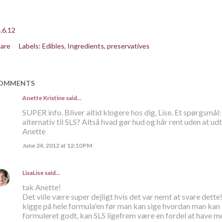
.6.12
are
Labels:
Edibles
Ingredients
preservatives
OMMENTS
Anette Kristine
said…
SUPER info. Bliver altid klogere hos dig, Lise. Et spørgsmål
alternativ til SLS? Altså hvad gør hud og hår rent uden at udt
Anette
June 24, 2012 at 12:10 PM
LisaLise
said…
tak Anette!
Det ville være super dejligt hvis det var nemt at svare dette
kigge på hele formula'en før man kan sige hvordan man kan e
formuleret godt, kan SLS ligefrem være en fordel at have me