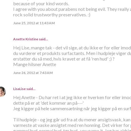
because of your kind words.
I agree with you about parabens not being evil. They really 
rock solid trustworthy preservatives. :)
June 25, 2012 at 11:43 AM
Anette Kristine
said…
Hej Lise, mange tak - det vil sige, at du ikke er for eller imo
du vurderer et produkts surfactants. Men i hudpleje viger d
erstatter du så med, hvis kravet er at få 'ren hud' ;) ?
Mange hilsner Anette
June 26, 2012 at 7:43 AM
LisaLise
said…
Hej Anette - Du har ret i at jeg ikke er hverken for eller im
dette på er at 'det kommer an på---'
Jeg kigger på hele sammensætning når jeg kigger på en surf
Til hudpleje - og jeg går ud fra at du mener ansigtsvask, ka
varmeste at vaske ansigtet med ren honning. Det virker for
gammel hud, normal hud, tør hud.. you name it. Jeg har aldri