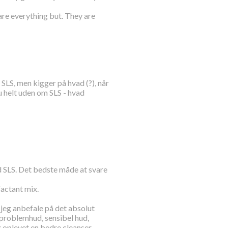
are everything but. They are
d SLS, men kigger på hvad (?), når
u helt uden om SLS - hvad
od SLS. Det bedste måde at svare
actant mix.
n jeg anbefale på det absolut
 problemhud, sensibel hud,
g oplevet en bedre cleanser -