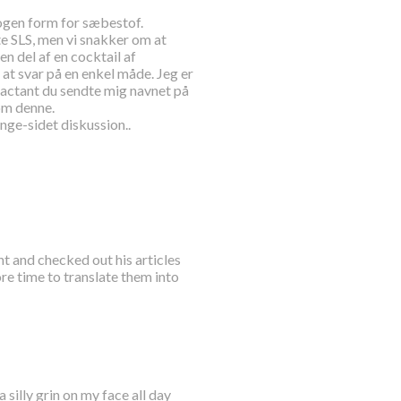
ogen form for sæbestof.
te SLS, men vi snakker om at
en del af en cocktail af
 at svar på en enkel måde. Jeg er
factant du sendte mig navnet på
om denne.
ge-sidet diskussion..
 and checked out his articles
ore time to translate them into
silly grin on my face all day