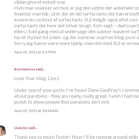
sådan give et enkelt svar.
Hvis man snakker om hud, er jeg den sidste der anbefaler n
Snakker man hår, så er der en del surfactants der kan erstat
kreere en cocktail af surfactants. SLS indgår også altid som 
surfactants der hvor det bliver brugt. Som sagt-- død svært
ellers i fuld gang med at undersøge den sukker-baseret sur
for et stykke tid siden- og der kommer snart en blog-post 
Sorry jeg kunne være mere hjælp, men det med SLS er en man
June 24, 2012 at 6:27 PM
Anonymous said…
Love Your blog, Lise:)
Under one of your posts I've found Dene Godfrey's comment
about parabens - they are really, really great. I wish I had m
polish to show people that parabens ain't evil.
June 25, 2012 at 10:56 AM
LisaLise
said…
Thank you so much Foster! Now I'll be running around with a 