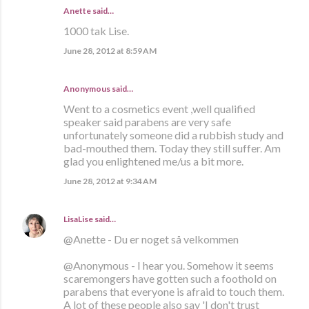
Anette
said…
1000 tak Lise.
June 28, 2012 at 8:59 AM
Anonymous said…
Went to a cosmetics event ,well qualified
speaker said parabens are very safe
unfortunately someone did a rubbish study and
bad-mouthed them. Today they still suffer. Am
glad you enlightened me/us a bit more.
June 28, 2012 at 9:34 AM
LisaLise
said…
@Anette - Du er noget så velkommen
@Anonymous - I hear you. Somehow it seems
scaremongers have gotten such a foothold on
parabens that everyone is afraid to touch them.
A lot of these people also say 'I don't trust