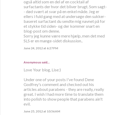
også altid som en del af en cocktail af
surfactants der hvor det bliver brugt. Som sagt-
- død svært at svar på en enkel måde. Jeg er
ellers i fuld gang med at undersøge den sukker-
baseret surfactant du sendte mig navnet på for
et stykke tid siden- og der kommer snart en
blog-post om denne.
Sorry jeg kunne være mere hjælp, men det med
SLS er en mange-sidet diskussion..
June 24, 2012 at 6:27 PM
Anonymous said…
Love Your blog, Lise:)
Under one of your posts I've found Dene
Godfrey's comment and checked out his
articles about parabens - they are really, really
great. I wish I had more time to translate them
into polish to show people that parabens ain't
evil.
June 25, 2012 at 10:56 AM