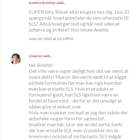
Anette Kristine
said…
SUPER info. Bliver altid klogere hos dig, Lise. Et
spørgsmål: hvad anbefaler du som alternativ til
SLS? Altså hvad gør hud og hår rent uden at
udtørre og irritere? Stor hilsen Anette
June 24, 2012 at 12:10 PM
LisaLise
said…
tak Anette!
Det ville være super dejligt hvis det var nemt at
svare dette! Man er desværre nødt til at kigge
på hele formula'en før man kan sige hvordan
man kan erstatte SLS. Hvis et produkt er
formuleret godt, kan SLS ligefrem være en
fordel at have med - derfor er det umuligt at
sådan give et enkelt svar.
Hvis man snakker om hud, er jeg den sidste der
anbefaler nogen form for sæbestof.
Snakker man hår, så er der en del surfactants
der kan erstatte SLS, men vi snakker om at
kreere en cocktail af surfactants. SLS indgår