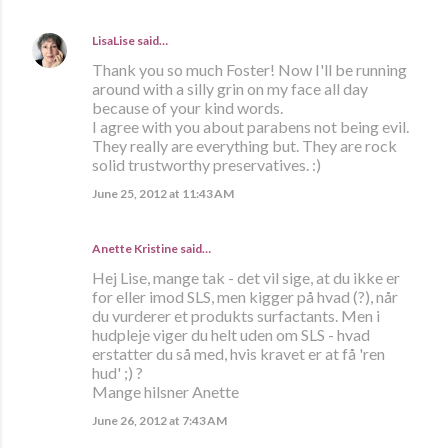
LisaLise
said…
Thank you so much Foster! Now I'll be running
around with a silly grin on my face all day
because of your kind words.
I agree with you about parabens not being evil.
They really are everything but. They are rock
solid trustworthy preservatives. :)
June 25, 2012 at 11:43 AM
Anette Kristine
said…
Hej Lise, mange tak - det vil sige, at du ikke er
for eller imod SLS, men kigger på hvad (?), når
du vurderer et produkts surfactants. Men i
hudpleje viger du helt uden om SLS - hvad
erstatter du så med, hvis kravet er at få 'ren
hud' ;) ?
Mange hilsner Anette
June 26, 2012 at 7:43 AM