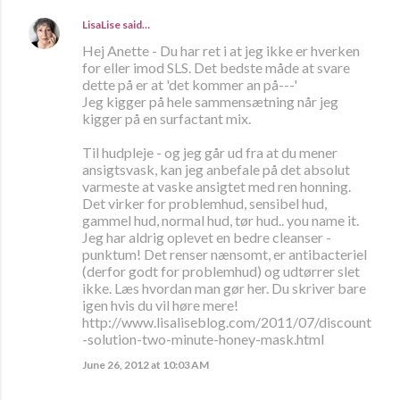
LisaLise
said…
Hej Anette - Du har ret i at jeg ikke er hverken
for eller imod SLS. Det bedste måde at svare
dette på er at 'det kommer an på---'
Jeg kigger på hele sammensætning når jeg
kigger på en surfactant mix.
Til hudpleje - og jeg går ud fra at du mener
ansigtsvask, kan jeg anbefale på det absolut
varmeste at vaske ansigtet med ren honning.
Det virker for problemhud, sensibel hud,
gammel hud, normal hud, tør hud.. you name it.
Jeg har aldrig oplevet en bedre cleanser -
punktum! Det renser nænsomt, er antibacteriel
(derfor godt for problemhud) og udtørrer slet
ikke. Læs hvordan man gør her. Du skriver bare
igen hvis du vil høre mere!
http://www.lisaliseblog.com/2011/07/discount
-solution-two-minute-honey-mask.html
June 26, 2012 at 10:03 AM