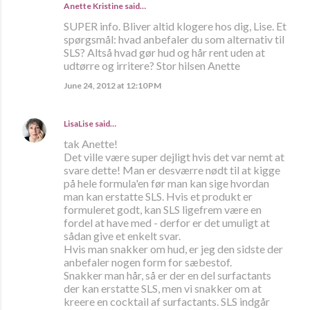
Anette Kristine
said…
SUPER info. Bliver altid klogere hos dig, Lise. Et
spørgsmål: hvad anbefaler du som alternativ til
SLS? Altså hvad gør hud og hår rent uden at
udtørre og irritere? Stor hilsen Anette
June 24, 2012 at 12:10 PM
LisaLise
said…
tak Anette!
Det ville være super dejligt hvis det var nemt at
svare dette! Man er desværre nødt til at kigge
på hele formula'en før man kan sige hvordan
man kan erstatte SLS. Hvis et produkt er
formuleret godt, kan SLS ligefrem være en
fordel at have med - derfor er det umuligt at
sådan give et enkelt svar.
Hvis man snakker om hud, er jeg den sidste der
anbefaler nogen form for sæbestof.
Snakker man hår, så er der en del surfactants
der kan erstatte SLS, men vi snakker om at
kreere en cocktail af surfactants. SLS indgår