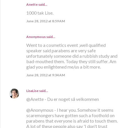
Anette
said…
1000 tak Lise.
June 28, 2012 at 8:59 AM
Anonymous said…
Went to a cosmetics event ,well qualified
speaker said parabens are very safe
unfortunately someone did a rubbish study and
bad-mouthed them. Today they still suffer. Am
glad you enlightened me/us a bit more.
June 28, 2012 at 9:34 AM
LisaLise
said…
@Anette - Du er noget så velkommen
@Anonymous - I hear you. Somehow it seems
scaremongers have gotten such a foothold on
parabens that everyone is afraid to touch them.
A lot of these people also say 'I don't trust