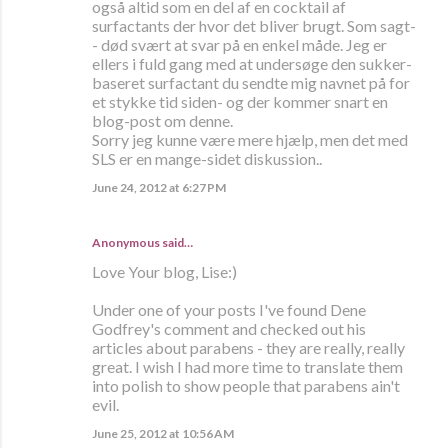
også altid som en del af en cocktail af
surfactants der hvor det bliver brugt. Som sagt-
- død svært at svar på en enkel måde. Jeg er
ellers i fuld gang med at undersøge den sukker-
baseret surfactant du sendte mig navnet på for
et stykke tid siden- og der kommer snart en
blog-post om denne.
Sorry jeg kunne være mere hjælp, men det med
SLS er en mange-sidet diskussion..
June 24, 2012 at 6:27 PM
Anonymous said…
Love Your blog, Lise:)
Under one of your posts I've found Dene
Godfrey's comment and checked out his
articles about parabens - they are really, really
great. I wish I had more time to translate them
into polish to show people that parabens ain't
evil.
June 25, 2012 at 10:56 AM