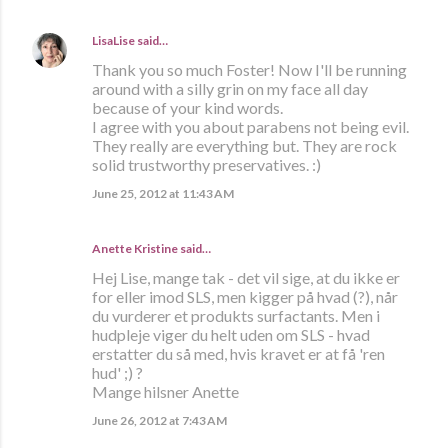
LisaLise
said…
Thank you so much Foster! Now I'll be running
around with a silly grin on my face all day
because of your kind words.
I agree with you about parabens not being evil.
They really are everything but. They are rock
solid trustworthy preservatives. :)
June 25, 2012 at 11:43 AM
Anette Kristine
said…
Hej Lise, mange tak - det vil sige, at du ikke er
for eller imod SLS, men kigger på hvad (?), når
du vurderer et produkts surfactants. Men i
hudpleje viger du helt uden om SLS - hvad
erstatter du så med, hvis kravet er at få 'ren
hud' ;) ?
Mange hilsner Anette
June 26, 2012 at 7:43 AM