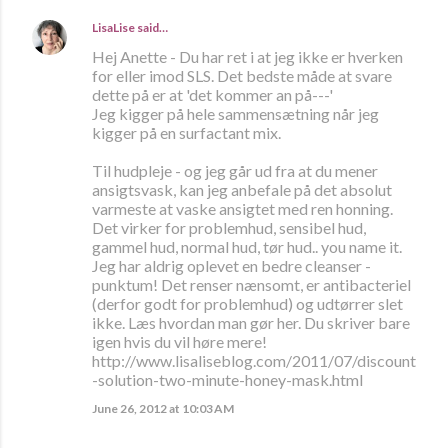
LisaLise
said…
Hej Anette - Du har ret i at jeg ikke er hverken
for eller imod SLS. Det bedste måde at svare
dette på er at 'det kommer an på---'
Jeg kigger på hele sammensætning når jeg
kigger på en surfactant mix.
Til hudpleje - og jeg går ud fra at du mener
ansigtsvask, kan jeg anbefale på det absolut
varmeste at vaske ansigtet med ren honning.
Det virker for problemhud, sensibel hud,
gammel hud, normal hud, tør hud.. you name it.
Jeg har aldrig oplevet en bedre cleanser -
punktum! Det renser nænsomt, er antibacteriel
(derfor godt for problemhud) og udtørrer slet
ikke. Læs hvordan man gør her. Du skriver bare
igen hvis du vil høre mere!
http://www.lisaliseblog.com/2011/07/discount
-solution-two-minute-honey-mask.html
June 26, 2012 at 10:03 AM