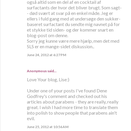
også altid som en del af en cocktail af
surfactants der hvor det bliver brugt. Som sagt-
- død svært at svar på en enkel måde. Jeg er
ellers i fuld gang med at undersøge den sukker-
baseret surfactant du sendte mig navnet på for
et stykke tid siden- og der kommer snart en
blog-post om denne.
Sorry jeg kunne være mere hjælp, men det med
SLS er en mange-sidet diskussion..
June 24, 2012 at 6:27 PM
Anonymous said…
Love Your blog, Lise:)
Under one of your posts I've found Dene
Godfrey's comment and checked out his
articles about parabens - they are really, really
great. I wish I had more time to translate them
into polish to show people that parabens ain't
evil.
June 25, 2012 at 10:56 AM