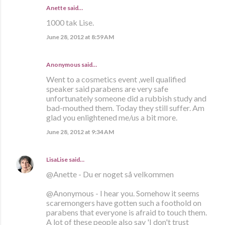
Anette
said…
1000 tak Lise.
June 28, 2012 at 8:59 AM
Anonymous said…
Went to a cosmetics event ,well qualified
speaker said parabens are very safe
unfortunately someone did a rubbish study and
bad-mouthed them. Today they still suffer. Am
glad you enlightened me/us a bit more.
June 28, 2012 at 9:34 AM
LisaLise
said…
@Anette - Du er noget så velkommen
@Anonymous - I hear you. Somehow it seems
scaremongers have gotten such a foothold on
parabens that everyone is afraid to touch them.
A lot of these people also say 'I don't trust