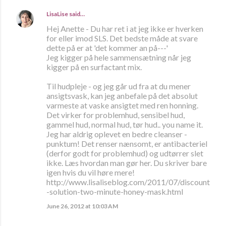
LisaLise
said…
Hej Anette - Du har ret i at jeg ikke er hverken
for eller imod SLS. Det bedste måde at svare
dette på er at 'det kommer an på---'
Jeg kigger på hele sammensætning når jeg
kigger på en surfactant mix.
Til hudpleje - og jeg går ud fra at du mener
ansigtsvask, kan jeg anbefale på det absolut
varmeste at vaske ansigtet med ren honning.
Det virker for problemhud, sensibel hud,
gammel hud, normal hud, tør hud.. you name it.
Jeg har aldrig oplevet en bedre cleanser -
punktum! Det renser nænsomt, er antibacteriel
(derfor godt for problemhud) og udtørrer slet
ikke. Læs hvordan man gør her. Du skriver bare
igen hvis du vil høre mere!
http://www.lisaliseblog.com/2011/07/discount
-solution-two-minute-honey-mask.html
June 26, 2012 at 10:03 AM