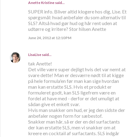
Anette Kristine
said…
SUPER info. Bliver altid klogere hos dig, Lise. Et
spørgsmål: hvad anbefaler du som alternativ til
SLS? Altså hvad gør hud og hår rent uden at
udtørre og irritere? Stor hilsen Anette
June 24, 2012 at 12:10 PM
LisaLise
said…
tak Anette!
Det ville være super dejligt hvis det var nemt at
svare dette! Man er desværre nødt til at kigge
på hele formula'en før man kan sige hvordan
man kan erstatte SLS. Hvis et produkt er
formuleret godt, kan SLS ligefrem være en
fordel at have med - derfor er det umuligt at
sådan give et enkelt svar.
Hvis man snakker om hud, er jeg den sidste der
anbefaler nogen form for sæbestof.
Snakker man hår, så er der en del surfactants
der kan erstatte SLS, men vi snakker om at
kreere en cocktail af surfactants. SLS indgår