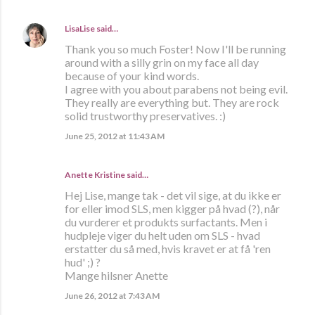
LisaLise
said…
Thank you so much Foster! Now I'll be running
around with a silly grin on my face all day
because of your kind words.
I agree with you about parabens not being evil.
They really are everything but. They are rock
solid trustworthy preservatives. :)
June 25, 2012 at 11:43 AM
Anette Kristine
said…
Hej Lise, mange tak - det vil sige, at du ikke er
for eller imod SLS, men kigger på hvad (?), når
du vurderer et produkts surfactants. Men i
hudpleje viger du helt uden om SLS - hvad
erstatter du så med, hvis kravet er at få 'ren
hud' ;) ?
Mange hilsner Anette
June 26, 2012 at 7:43 AM